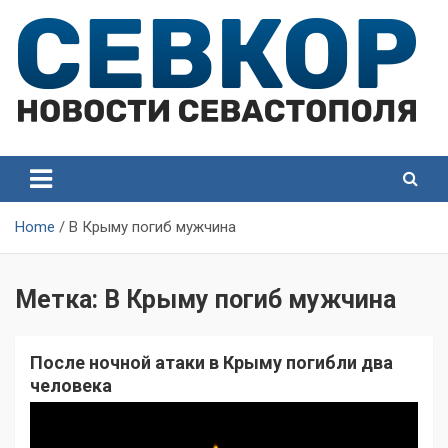
Skip
to
content
СевКор — Самые главные и актуальные новости
СевКор — Новости
Севастополя
Севастополя
Home
В Крыму погиб мужчина
Метка:
В Крыму погиб мужчина
После ночной атаки в Крыму погибли два
человека