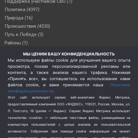
Поддержка участников СВО
(7)
Политика
(4397)
Природа
(16)
Происшествия
(4530)
Путь к Победе
(3)
Районы
(1)
Россия
(510)
МЫ ЦЕНИМ ВАШУ КОНФИДЕНЦИАЛЬНОСТЬ
Сельское хозяйство
(3)
Мы используем файлы cookie для улучшения вашего опыта
просмотра, показа персонализированной рекламы или
Социальная политика
(3)
контента, а также анализа нашего трафика. Нажимая
Спецоперация в Украине
(657)
«Принять все», вы соглашаетесь на использование нами
Спецоперация на Украине
(404)
файлов cookie, и вами принимается наша
Политика
конфиденциальности
.
Спорт
(740)
Этот сайт использует сервис веб-аналитики Яндекс Метрика,
Тема недели
(210)
предоставляемый компанией ООО «ЯНДЕКС», 119021, Россия, Москва, ул.
Терроризм
(1)
Л. Толстого, 16 (далее — Яндекс). Сервис Яндекс Метрика использует
Транспорт
(262)
технологию «cookie» — небольшие текстовые файлы, размещаемые на
компьютере пользователей с целью анализа их пользовательской
Туризм
(178)
активности.
Собранная при помощи cookie информация не может
Флот
(76)