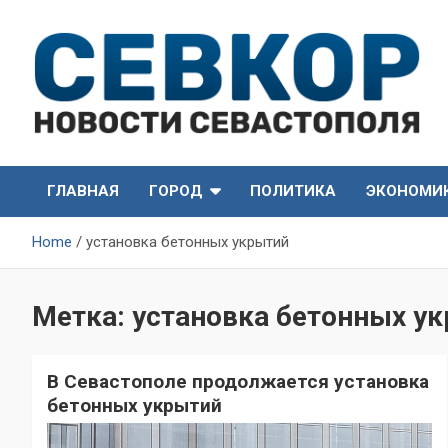
Skip
to
content
СевКор — Самые главные и актуальные новости
СевКор — Новости
Севастополя
ГЛАВНАЯ
ГОРОД
ПОЛИТИКА
ЭКОНОМИ
Севастополя
Home
установка бетонных укрытий
Метка:
установка бетонных у
В Севастополе продолжается установка
бетонных укрытий