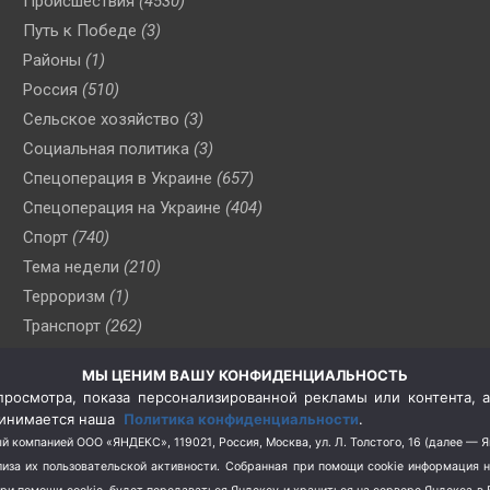
Происшествия
(4530)
Путь к Победе
(3)
Районы
(1)
Россия
(510)
Сельское хозяйство
(3)
Социальная политика
(3)
Спецоперация в Украине
(657)
Спецоперация на Украине
(404)
Спорт
(740)
Тема недели
(210)
Терроризм
(1)
Транспорт
(262)
Туризм
(178)
МЫ ЦЕНИМ ВАШУ КОНФИДЕНЦИАЛЬНОСТЬ
Флот
(76)
росмотра, показа персонализированной рекламы или контента, а
Цены
(2)
принимается наша
Политика конфиденциальности
.
Школа и спорт
(2)
й компанией ООО «ЯНДЕКС», 119021, Россия, Москва, ул. Л. Толстого, 16 (далее — 
за их пользовательской активности.
Собранная при помощи cookie информация 
Экология
(8)