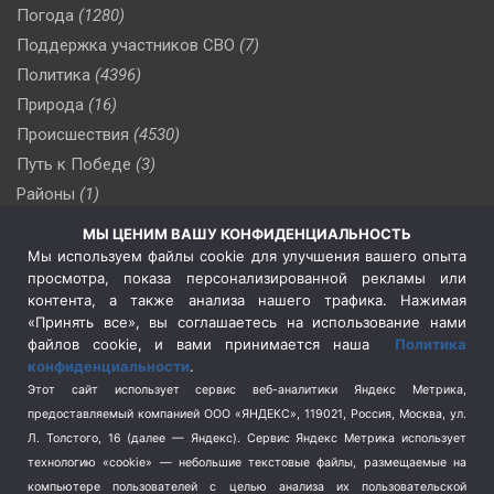
Погода
(1280)
Поддержка участников СВО
(7)
Политика
(4396)
Природа
(16)
Происшествия
(4530)
Путь к Победе
(3)
Районы
(1)
Россия
(510)
МЫ ЦЕНИМ ВАШУ КОНФИДЕНЦИАЛЬНОСТЬ
Сельское хозяйство
(3)
Мы используем файлы cookie для улучшения вашего опыта
просмотра, показа персонализированной рекламы или
Социальная политика
(3)
контента, а также анализа нашего трафика. Нажимая
Спецоперация в Украине
(657)
«Принять все», вы соглашаетесь на использование нами
Спецоперация на Украине
(404)
файлов cookie, и вами принимается наша
Политика
конфиденциальности
.
Спорт
(740)
Этот сайт использует сервис веб-аналитики Яндекс Метрика,
Тема недели
(210)
предоставляемый компанией ООО «ЯНДЕКС», 119021, Россия, Москва, ул.
Терроризм
(1)
Л. Толстого, 16 (далее — Яндекс). Сервис Яндекс Метрика использует
Транспорт
(262)
технологию «cookie» — небольшие текстовые файлы, размещаемые на
компьютере пользователей с целью анализа их пользовательской
Туризм
(178)