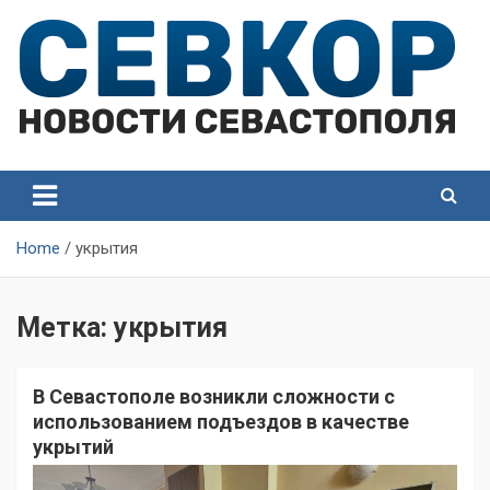
Skip
to
content
СевКор — Самые главные и актуальные новости
СевКор — Новости
Севастополя
Севастополя
Home
укрытия
Метка:
укрытия
В Севастополе возникли сложности с
использованием подъездов в качестве
укрытий