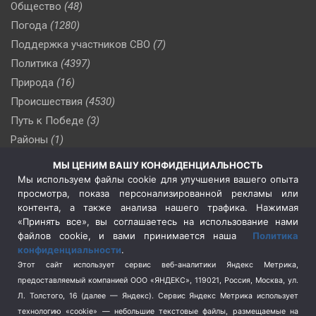
Общество
(48)
Погода
(1280)
Поддержка участников СВО
(7)
Политика
(4397)
Природа
(16)
Происшествия
(4530)
Путь к Победе
(3)
Районы
(1)
Россия
(510)
МЫ ЦЕНИМ ВАШУ КОНФИДЕНЦИАЛЬНОСТЬ
Сельское хозяйство
(3)
Мы используем файлы cookie для улучшения вашего опыта
просмотра, показа персонализированной рекламы или
Социальная политика
(3)
контента, а также анализа нашего трафика. Нажимая
Спецоперация в Украине
(657)
«Принять все», вы соглашаетесь на использование нами
Спецоперация на Украине
(404)
файлов cookie, и вами принимается наша
Политика
конфиденциальности
.
Спорт
(740)
Этот сайт использует сервис веб-аналитики Яндекс Метрика,
Тема недели
(210)
предоставляемый компанией ООО «ЯНДЕКС», 119021, Россия, Москва, ул.
Терроризм
(1)
Л. Толстого, 16 (далее — Яндекс). Сервис Яндекс Метрика использует
Транспорт
(262)
технологию «cookie» — небольшие текстовые файлы, размещаемые на