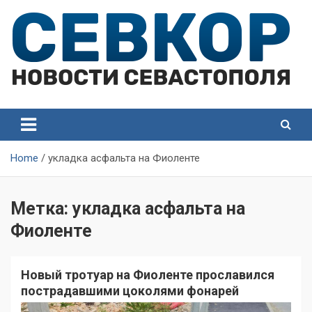
Skip
to
content
СевКор — Самые главные и актуальные новости
СевКор — Новости
Севастополя
Севастополя
Home
укладка асфальта на Фиоленте
Метка:
укладка асфальта на
Фиоленте
Новый тротуар на Фиоленте прославился
пострадавшими цоколями фонарей