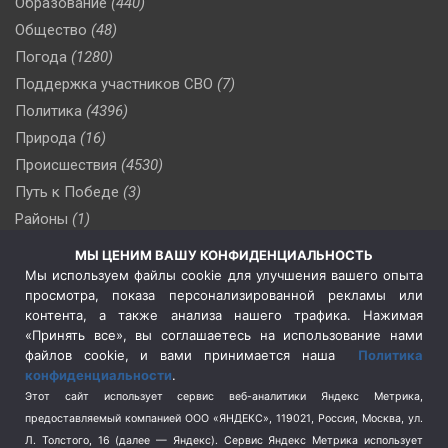
Образование
(440)
Общество
(48)
Погода
(1280)
Поддержка участников СВО
(7)
Политика
(4396)
Природа
(16)
Происшествия
(4530)
Путь к Победе
(3)
Районы
(1)
Россия
(509)
МЫ ЦЕНИМ ВАШУ КОНФИДЕНЦИАЛЬНОСТЬ
Сельское хозяйство
(3)
Мы используем файлы cookie для улучшения вашего опыта
просмотра, показа персонализированной рекламы или
Социальная политика
(3)
контента, а также анализа нашего трафика. Нажимая
Спецоперация в Украине
(657)
«Принять все», вы соглашаетесь на использование нами
Спецоперация на Украине
(404)
файлов cookie, и вами принимается наша
Политика
конфиденциальности
.
Спорт
(740)
Этот сайт использует сервис веб-аналитики Яндекс Метрика,
Тема недели
(210)
предоставляемый компанией ООО «ЯНДЕКС», 119021, Россия, Москва, ул.
Терроризм
(1)
Л. Толстого, 16 (далее — Яндекс). Сервис Яндекс Метрика использует