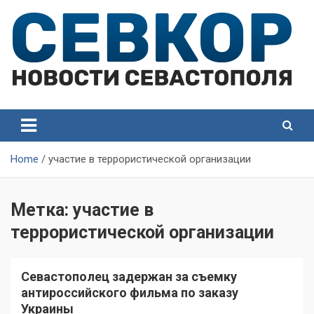
Skip
to
content
СевКор — Самые главные и актуальные новости
СевКор — Новости
Севастополя
Севастополя
Home
участие в террористической организации
Метка:
участие в
террористической организации
Севастополец задержан за съемку
антироссийского фильма по заказу
Украины