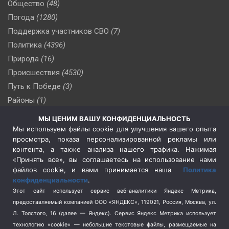
Общество
(48)
Погода
(1280)
Поддержка участников СВО
(7)
Политика
(4396)
Природа
(16)
Происшествия
(4530)
Путь к Победе
(3)
Районы
(1)
Россия
(509)
МЫ ЦЕНИМ ВАШУ КОНФИДЕНЦИАЛЬНОСТЬ
Сельское хозяйство
(3)
Мы используем файлы cookie для улучшения вашего опыта
просмотра, показа персонализированной рекламы или
Социальная политика
(3)
контента, а также анализа нашего трафика. Нажимая
Спецоперация в Украине
(657)
«Принять все», вы соглашаетесь на использование нами
Спецоперация на Украине
(404)
файлов cookie, и вами принимается наша
Политика
конфиденциальности
.
Спорт
(740)
Этот сайт использует сервис веб-аналитики Яндекс Метрика,
Тема недели
(210)
предоставляемый компанией ООО «ЯНДЕКС», 119021, Россия, Москва, ул.
Терроризм
(1)
Л. Толстого, 16 (далее — Яндекс). Сервис Яндекс Метрика использует
Транспорт
(262)
технологию «cookie» — небольшие текстовые файлы, размещаемые на