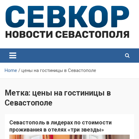
Skip
to
content
СевКор — Самые главные и актуальные новости
СевКор — Новости
Севастополя
Севастополя
Home
цены на гостиницы в Севастополе
Метка:
цены на гостиницы в
Севастополе
Севастополь в лидерах по стоимости
проживания в отелях «три звезды»