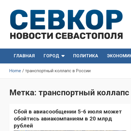
Skip
to
content
СевКор — Самые главные и актуальные новости
СевКор — Новости
Севастополя
ГЛАВНАЯ
ГОРОД
ПОЛИТИКА
ЭКОНОМИ
Севастополя
Home
транспортный коллапс в России
Метка:
транспортный коллапс 
Сбой в авиасообщении 5-6 июля может
обойтись авиакомпаниям в 20 млрд
рублей