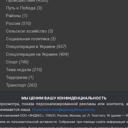
Происшествия
(4530)
Путь к Победе
(3)
Районы
(1)
Россия
(510)
Сельское хозяйство
(3)
Социальная политика
(3)
Спецоперация в Украине
(657)
Спецоперация на Украине
(404)
Спорт
(740)
Тема недели
(210)
Терроризм
(1)
Транспорт
(262)
Туризм
(178)
МЫ ЦЕНИМ ВАШУ КОНФИДЕНЦИАЛЬНОСТЬ
Флот
(76)
росмотра, показа персонализированной рекламы или контента, а
Цены
(2)
принимается наша
Политика конфиденциальности
.
Школа и спорт
(2)
й компанией ООО «ЯНДЕКС», 119021, Россия, Москва, ул. Л. Толстого, 16 (далее — 
за их пользовательской активности.
Собранная при помощи cookie информация 
Экология
(8)