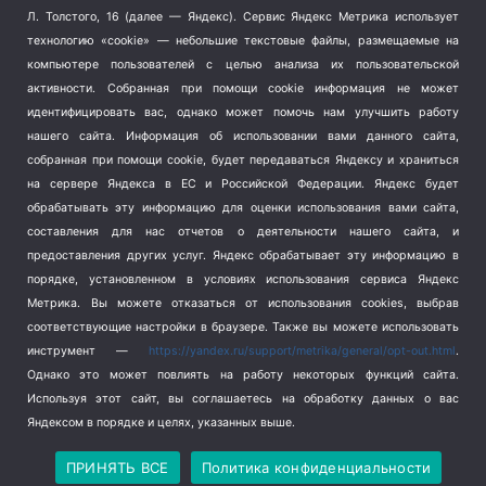
Терроризм
(1)
Л. Толстого, 16 (далее — Яндекс). Сервис Яндекс Метрика использует
Транспорт
(262)
технологию «cookie» — небольшие текстовые файлы, размещаемые на
компьютере пользователей с целью анализа их пользовательской
Туризм
(178)
активности.
Собранная при помощи cookie информация не может
Флот
(76)
идентифицировать вас, однако может помочь нам улучшить работу
Цены
(2)
нашего сайта. Информация об использовании вами данного сайта,
Школа и спорт
(2)
собранная при помощи cookie, будет передаваться Яндексу и храниться
Экология
(8)
на сервере Яндекса в ЕС и Российской Федерации. Яндекс будет
обрабатывать эту информацию для оценки использования вами сайта,
Экономика
(1172)
составления для нас отчетов о деятельности нашего сайта, и
предоставления других услуг. Яндекс обрабатывает эту информацию в
Мы в соцсетях
порядке, установленном в условиях использования сервиса Яндекс
Метрика.
Вы можете отказаться от использования cookies, выбрав
соответствующие настройки в браузере. Также вы можете использовать
инструмент —
https://yandex.ru/support/metrika/general/opt-out.html
.
Однако это может повлиять на работу некоторых функций сайта.
Используя этот сайт, вы соглашаетесь на обработку данных о вас
Яндексом в порядке и целях, указанных выше.
Copyright © 2026
СевКор — Новости Севастополя
Политика конфиденциальности
ПРИНЯТЬ ВСЕ
Политика конфиденциальности