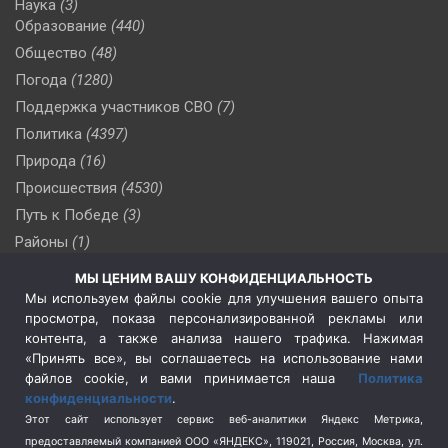
Наука
(3)
Образование
(440)
Общество
(48)
Погода
(1280)
Поддержка участников СВО
(7)
Политика
(4397)
Природа
(16)
Происшествия
(4530)
Путь к Победе
(3)
Районы
(1)
Россия
(510)
МЫ ЦЕНИМ ВАШУ КОНФИДЕНЦИАЛЬНОСТЬ
Сельское хозяйство
(3)
Мы используем файлы cookie для улучшения вашего опыта
просмотра, показа персонализированной рекламы или
Социальная политика
(3)
контента, а также анализа нашего трафика. Нажимая
Спецоперация в Украине
(657)
«Принять все», вы соглашаетесь на использование нами
Спецоперация на Украине
(404)
файлов cookie, и вами принимается наша
Политика
конфиденциальности
.
Спорт
(740)
Этот сайт использует сервис веб-аналитики Яндекс Метрика,
Тема недели
(210)
предоставляемый компанией ООО «ЯНДЕКС», 119021, Россия, Москва, ул.