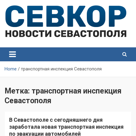
Skip
to
content
СевКор — Самые главные и актуальные новости
СевКор — Новости
Севастополя
Севастополя
Home
транспортная инспекция Севастополя
Метка:
транспортная инспекция
Севастополя
В Севастополе с сегодняшнего дня
заработала новая транспортная инспекция
по эвакуации автомобилей