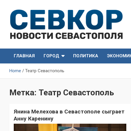
Skip
to
content
СевКор — Самые главные и актуальные новости
СевКор — Новости
Севастополя
ГЛАВНАЯ
ГОРОД
ПОЛИТИКА
ЭКОНОМИ
Севастополя
Home
Театр Севастополь
Метка:
Театр Севастополь
Янина Мелехова в Севастополе сыграет
Анну Каренину