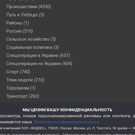
Происшествия
(4530)
Путь к Победе
(3)
Районы
(1)
Россия
(510)
Сельское хозяйство
(3)
Социальная политика
(3)
Спецоперация в Украине
(657)
Спецоперация на Украине
(404)
Спорт
(740)
Тема недели
(210)
Терроризм
(1)
Транспорт
(262)
Туризм
(178)
МЫ ЦЕНИМ ВАШУ КОНФИДЕНЦИАЛЬНОСТЬ
Флот
(76)
росмотра, показа персонализированной рекламы или контента, а
Цены
(2)
принимается наша
Политика конфиденциальности
.
Школа и спорт
(2)
й компанией ООО «ЯНДЕКС», 119021, Россия, Москва, ул. Л. Толстого, 16 (далее — 
за их пользовательской активности.
Собранная при помощи cookie информация 