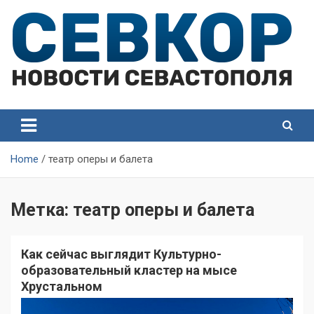
Skip
to
content
СевКор — Самые главные и актуальные новости
СевКор — Новости
Севастополя
Севастополя
Home
театр оперы и балета
Метка:
театр оперы и балета
Как сейчас выглядит Культурно-
образовательный кластер на мысе
Хрустальном