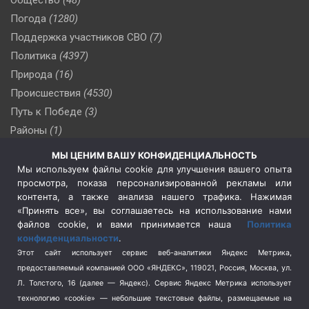
Погода
(1280)
Поддержка участников СВО
(7)
Политика
(4397)
Природа
(16)
Происшествия
(4530)
Путь к Победе
(3)
Районы
(1)
Россия
(510)
МЫ ЦЕНИМ ВАШУ КОНФИДЕНЦИАЛЬНОСТЬ
Сельское хозяйство
(3)
Мы используем файлы cookie для улучшения вашего опыта
просмотра, показа персонализированной рекламы или
Социальная политика
(3)
контента, а также анализа нашего трафика. Нажимая
Спецоперация в Украине
(657)
«Принять все», вы соглашаетесь на использование нами
Спецоперация на Украине
(404)
файлов cookie, и вами принимается наша
Политика
конфиденциальности
.
Спорт
(740)
Этот сайт использует сервис веб-аналитики Яндекс Метрика,
Тема недели
(210)
предоставляемый компанией ООО «ЯНДЕКС», 119021, Россия, Москва, ул.
Терроризм
(1)
Л. Толстого, 16 (далее — Яндекс). Сервис Яндекс Метрика использует
Транспорт
(262)
технологию «cookie» — небольшие текстовые файлы, размещаемые на