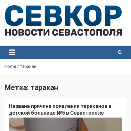
Skip
to
content
СевКор — Самые главные и актуальные новости
СевКор — Новости
Севастополя
Севастополя
Home
таракан
Метка:
таракан
Названа причина появления тараканов в
детской больнице №5 в Севастополе