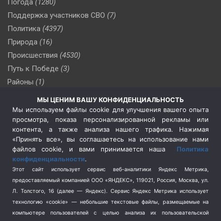
Погода
(1280)
Поддержка участников СВО
(7)
Политика
(4397)
Природа
(16)
Происшествия
(4530)
Путь к Победе
(3)
Районы
(1)
Россия
(510)
МЫ ЦЕНИМ ВАШУ КОНФИДЕНЦИАЛЬНОСТЬ
Сельское хозяйство
(3)
Мы используем файлы cookie для улучшения вашего опыта
просмотра, показа персонализированной рекламы или
Социальная политика
(3)
контента, а также анализа нашего трафика. Нажимая
Спецоперация в Украине
(657)
«Принять все», вы соглашаетесь на использование нами
Спецоперация на Украине
(404)
файлов cookie, и вами принимается наша
Политика
конфиденциальности
.
Спорт
(740)
Этот сайт использует сервис веб-аналитики Яндекс Метрика,
Тема недели
(210)
предоставляемый компанией ООО «ЯНДЕКС», 119021, Россия, Москва, ул.
Терроризм
(1)
Л. Толстого, 16 (далее — Яндекс). Сервис Яндекс Метрика использует
Транспорт
(262)
технологию «cookie» — небольшие текстовые файлы, размещаемые на
компьютере пользователей с целью анализа их пользовательской
Туризм
(178)