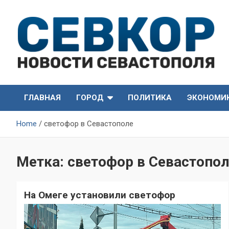
Skip
to
content
СевКор — Самые главные и актуальные новости
СевКор — Новости
Севастополя
ГЛАВНАЯ
ГОРОД
ПОЛИТИКА
ЭКОНОМИ
Севастополя
Home
светофор в Севастополе
Метка:
светофор в Севастопо
На Омеге установили светофор