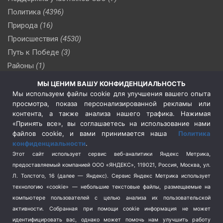
Политика
(4396)
Природа
(16)
Происшествия
(4530)
Путь к Победе
(3)
Районы
(1)
Россия
(509)
МЫ ЦЕНИМ ВАШУ КОНФИДЕНЦИАЛЬНОСТЬ
Сельское хозяйство
(3)
Мы используем файлы cookie для улучшения вашего опыта
просмотра, показа персонализированной рекламы или
Социальная политика
(3)
контента, а также анализа нашего трафика. Нажимая
Спецоперация в Украине
(657)
«Принять все», вы соглашаетесь на использование нами
Спецоперация на Украине
(404)
файлов cookie, и вами принимается наша
Политика
конфиденциальности
.
Спорт
(740)
Этот сайт использует сервис веб-аналитики Яндекс Метрика,
Тема недели
(210)
предоставляемый компанией ООО «ЯНДЕКС», 119021, Россия, Москва, ул.
Терроризм
(1)
Л. Толстого, 16 (далее — Яндекс). Сервис Яндекс Метрика использует
Транспорт
(262)
технологию «cookie» — небольшие текстовые файлы, размещаемые на
компьютере пользователей с целью анализа их пользовательской
Туризм
(178)
активности.
Собранная при помощи cookie информация не может
Флот
(76)
идентифицировать вас, однако может помочь нам улучшить работу