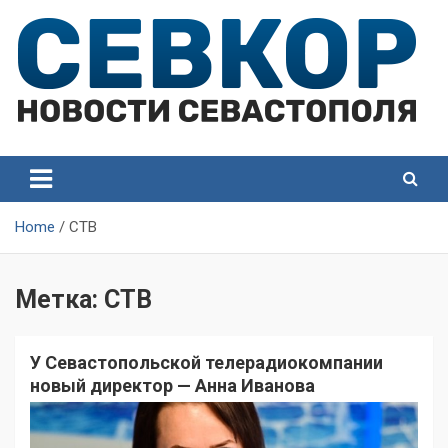
Skip
to
content
СевКор — Самые главные и актуальные новости
СевКор — Новости
Севастополя
Севастополя
Home
СТВ
Метка:
СТВ
У Севастопольской телерадиокомпании
новый директор — Анна Иванова