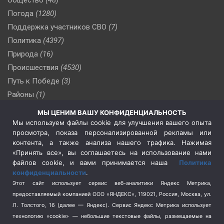
Погода
(1280)
Поддержка участников СВО
(7)
Политика
(4397)
Природа
(16)
Происшествия
(4530)
Путь к Победе
(3)
Районы
(1)
Россия
(510)
МЫ ЦЕНИМ ВАШУ КОНФИДЕНЦИАЛЬНОСТЬ
Сельское хозяйство
(3)
Мы используем файлы cookie для улучшения вашего опыта
просмотра, показа персонализированной рекламы или
Социальная политика
(3)
контента, а также анализа нашего трафика. Нажимая
Спецоперация в Украине
(657)
«Принять все», вы соглашаетесь на использование нами
Спецоперация на Украине
(404)
файлов cookie, и вами принимается наша
Политика
конфиденциальности
.
Спорт
(740)
Этот сайт использует сервис веб-аналитики Яндекс Метрика,
Тема недели
(210)
предоставляемый компанией ООО «ЯНДЕКС», 119021, Россия, Москва, ул.
Терроризм
(1)
Л. Толстого, 16 (далее — Яндекс). Сервис Яндекс Метрика использует
Транспорт
(262)
технологию «cookie» — небольшие текстовые файлы, размещаемые на