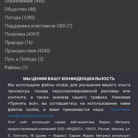
Образование
(440)
Общество
(48)
Погода
(1280)
Поддержка участников СВО
(7)
Политика
(4397)
Природа
(16)
Происшествия
(4530)
Путь к Победе
(3)
Районы
(1)
Россия
(510)
МЫ ЦЕНИМ ВАШУ КОНФИДЕНЦИАЛЬНОСТЬ
Сельское хозяйство
(3)
Мы используем файлы cookie для улучшения вашего опыта
просмотра, показа персонализированной рекламы или
Социальная политика
(3)
контента, а также анализа нашего трафика. Нажимая
Спецоперация в Украине
(657)
«Принять все», вы соглашаетесь на использование нами
Спецоперация на Украине
(404)
файлов cookie, и вами принимается наша
Политика
конфиденциальности
.
Спорт
(740)
Этот сайт использует сервис веб-аналитики Яндекс Метрика,
Тема недели
(210)
предоставляемый компанией ООО «ЯНДЕКС», 119021, Россия, Москва, ул.
Терроризм
(1)
Л. Толстого, 16 (далее — Яндекс). Сервис Яндекс Метрика использует