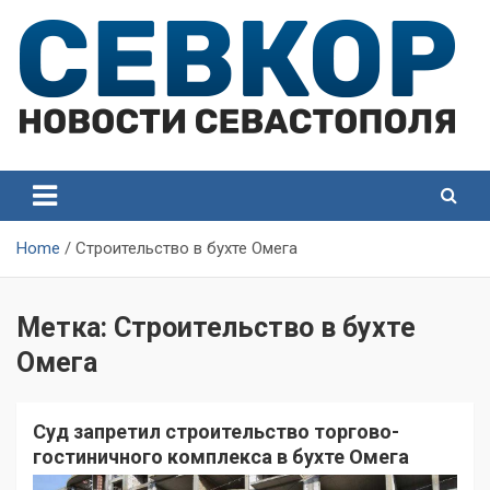
Skip
to
content
СевКор — Самые главные и актуальные новости
СевКор — Новости
Севастополя
Севастополя
Home
Строительство в бухте Омега
Метка:
Строительство в бухте
Омега
Суд запретил строительство торгово-
гостиничного комплекса в бухте Омега