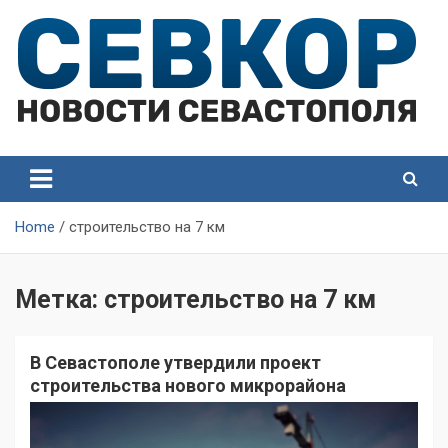
Skip
to
content
СевКор — Самые главные и актуальные новости
СевКор — Новости
Севастополя
Севастополя
Home
строительство на 7 км
Метка:
строительство на 7 км
В Севастополе утвердили проект
строительства нового микрорайона