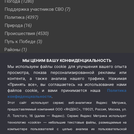
Погода
(1280)
Поддержка участников СВО
(7)
Политика
(4397)
Природа
(16)
Происшествия
(4530)
Путь к Победе
(3)
Районы
(1)
Россия
(510)
МЫ ЦЕНИМ ВАШУ КОНФИДЕНЦИАЛЬНОСТЬ
Сельское хозяйство
(3)
Мы используем файлы cookie для улучшения вашего опыта
просмотра, показа персонализированной рекламы или
Социальная политика
(3)
контента, а также анализа нашего трафика. Нажимая
Спецоперация в Украине
(657)
«Принять все», вы соглашаетесь на использование нами
Спецоперация на Украине
(404)
файлов cookie, и вами принимается наша
Политика
конфиденциальности
.
Спорт
(740)
Этот сайт использует сервис веб-аналитики Яндекс Метрика,
Тема недели
(210)
предоставляемый компанией ООО «ЯНДЕКС», 119021, Россия, Москва, ул.
Терроризм
(1)
Л. Толстого, 16 (далее — Яндекс). Сервис Яндекс Метрика использует
Транспорт
(262)
технологию «cookie» — небольшие текстовые файлы, размещаемые на
компьютере пользователей с целью анализа их пользовательской
Туризм
(178)