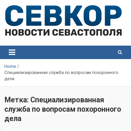
Skip
to
content
СевКор — Самые главные и актуальные новости
СевКор — Новости
Севастополя
Севастополя
Home
Специализированная служба по вопросам похоронного
дела
Метка:
Специализированная
служба по вопросам похоронного
дела