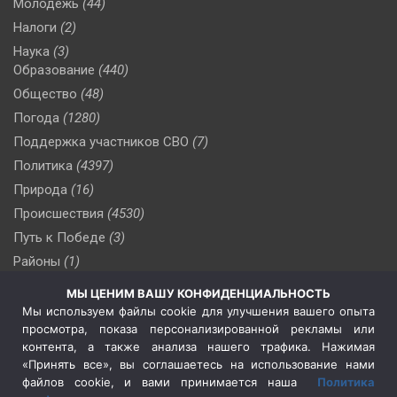
Молодежь
(44)
Налоги
(2)
Наука
(3)
Образование
(440)
Общество
(48)
Погода
(1280)
Поддержка участников СВО
(7)
Политика
(4397)
Природа
(16)
Происшествия
(4530)
Путь к Победе
(3)
Районы
(1)
Россия
(510)
МЫ ЦЕНИМ ВАШУ КОНФИДЕНЦИАЛЬНОСТЬ
Сельское хозяйство
(3)
Мы используем файлы cookie для улучшения вашего опыта
просмотра, показа персонализированной рекламы или
Социальная политика
(3)
контента, а также анализа нашего трафика. Нажимая
Спецоперация в Украине
(657)
«Принять все», вы соглашаетесь на использование нами
Спецоперация на Украине
(404)
файлов cookie, и вами принимается наша
Политика