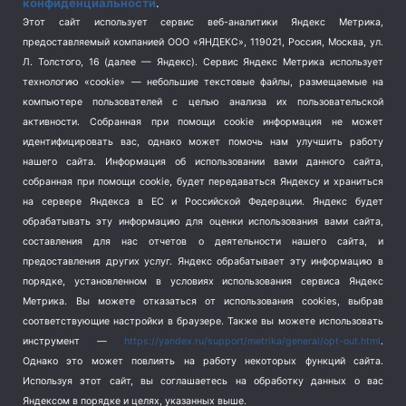
конфиденциальности
.
Спорт
(740)
Этот сайт использует сервис веб-аналитики Яндекс Метрика,
Тема недели
(210)
предоставляемый компанией ООО «ЯНДЕКС», 119021, Россия, Москва, ул.
Терроризм
(1)
Л. Толстого, 16 (далее — Яндекс). Сервис Яндекс Метрика использует
Транспорт
(262)
технологию «cookie» — небольшие текстовые файлы, размещаемые на
компьютере пользователей с целью анализа их пользовательской
Туризм
(178)
активности.
Собранная при помощи cookie информация не может
Флот
(76)
идентифицировать вас, однако может помочь нам улучшить работу
Цены
(2)
нашего сайта. Информация об использовании вами данного сайта,
Школа и спорт
(2)
собранная при помощи cookie, будет передаваться Яндексу и храниться
Экология
(8)
на сервере Яндекса в ЕС и Российской Федерации. Яндекс будет
обрабатывать эту информацию для оценки использования вами сайта,
Экономика
(1172)
составления для нас отчетов о деятельности нашего сайта, и
предоставления других услуг. Яндекс обрабатывает эту информацию в
Мы в соцсетях
порядке, установленном в условиях использования сервиса Яндекс
Метрика.
Вы можете отказаться от использования cookies, выбрав
соответствующие настройки в браузере. Также вы можете использовать
инструмент —
https://yandex.ru/support/metrika/general/opt-out.html
.
Однако это может повлиять на работу некоторых функций сайта.
Используя этот сайт, вы соглашаетесь на обработку данных о вас
Яндексом в порядке и целях, указанных выше.