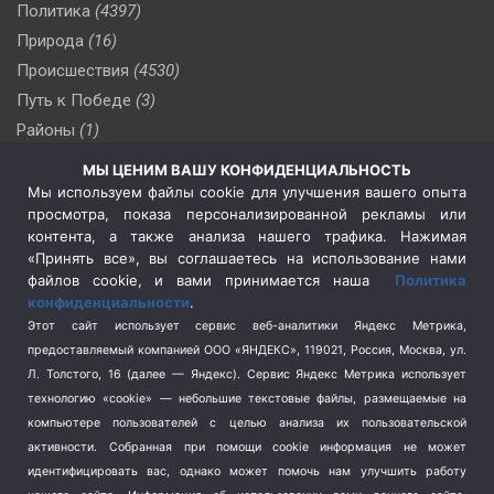
Политика
(4397)
Природа
(16)
Происшествия
(4530)
Путь к Победе
(3)
Районы
(1)
Россия
(510)
МЫ ЦЕНИМ ВАШУ КОНФИДЕНЦИАЛЬНОСТЬ
Сельское хозяйство
(3)
Мы используем файлы cookie для улучшения вашего опыта
просмотра, показа персонализированной рекламы или
Социальная политика
(3)
контента, а также анализа нашего трафика. Нажимая
Спецоперация в Украине
(657)
«Принять все», вы соглашаетесь на использование нами
Спецоперация на Украине
(404)
файлов cookie, и вами принимается наша
Политика
конфиденциальности
.
Спорт
(740)
Этот сайт использует сервис веб-аналитики Яндекс Метрика,
Тема недели
(210)
предоставляемый компанией ООО «ЯНДЕКС», 119021, Россия, Москва, ул.
Терроризм
(1)
Л. Толстого, 16 (далее — Яндекс). Сервис Яндекс Метрика использует
Транспорт
(262)
технологию «cookie» — небольшие текстовые файлы, размещаемые на
компьютере пользователей с целью анализа их пользовательской
Туризм
(178)
активности.
Собранная при помощи cookie информация не может
Флот
(76)
идентифицировать вас, однако может помочь нам улучшить работу
Цены
(2)