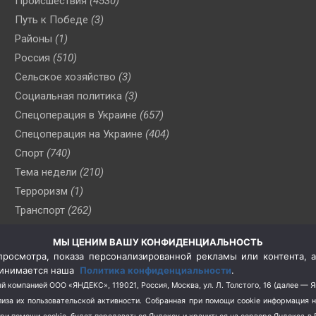
Происшествия
(4530)
Путь к Победе
(3)
Районы
(1)
Россия
(510)
Сельское хозяйство
(3)
Социальная политика
(3)
Спецоперация в Украине
(657)
Спецоперация на Украине
(404)
Спорт
(740)
Тема недели
(210)
Терроризм
(1)
Транспорт
(262)
Туризм
(178)
МЫ ЦЕНИМ ВАШУ КОНФИДЕНЦИАЛЬНОСТЬ
Флот
(76)
росмотра, показа персонализированной рекламы или контента, а
Цены
(2)
принимается наша
Политика конфиденциальности
.
Школа и спорт
(2)
й компанией ООО «ЯНДЕКС», 119021, Россия, Москва, ул. Л. Толстого, 16 (далее — 
за их пользовательской активности.
Собранная при помощи cookie информация 
Экология
(8)