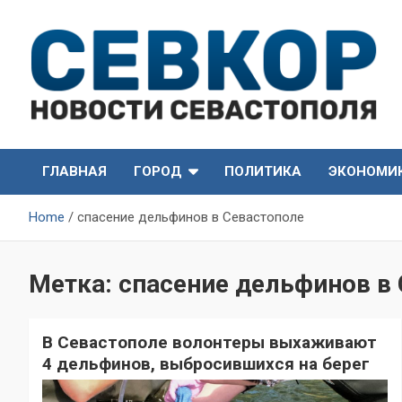
Skip
to
content
СевКор — Самые главные и актуальные новости
СевКор — Новости
Севастополя
ГЛАВНАЯ
ГОРОД
ПОЛИТИКА
ЭКОНОМИ
Севастополя
Home
спасение дельфинов в Севастополе
Метка:
спасение дельфинов в
В Севастополе волонтеры выхаживают
4 дельфинов, выбросившихся на берег