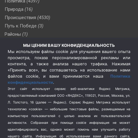
Политика
(4397)
Природа
(16)
Происшествия
(4530)
Путь к Победе
(3)
Районы
(1)
Россия
(510)
МЫ ЦЕНИМ ВАШУ КОНФИДЕНЦИАЛЬНОСТЬ
Сельское хозяйство
(3)
Мы используем файлы cookie для улучшения вашего опыта
просмотра, показа персонализированной рекламы или
Социальная политика
(3)
контента, а также анализа нашего трафика. Нажимая
Спецоперация в Украине
(657)
«Принять все», вы соглашаетесь на использование нами
Спецоперация на Украине
(404)
файлов cookie, и вами принимается наша
Политика
конфиденциальности
.
Спорт
(740)
Этот сайт использует сервис веб-аналитики Яндекс Метрика,
Тема недели
(210)
предоставляемый компанией ООО «ЯНДЕКС», 119021, Россия, Москва, ул.
Терроризм
(1)
Л. Толстого, 16 (далее — Яндекс). Сервис Яндекс Метрика использует
Транспорт
(262)
технологию «cookie» — небольшие текстовые файлы, размещаемые на
компьютере пользователей с целью анализа их пользовательской
Туризм
(178)
активности.
Собранная при помощи cookie информация не может
Флот
(76)
идентифицировать вас, однако может помочь нам улучшить работу
Цены
(2)
нашего сайта. Информация об использовании вами данного сайта,