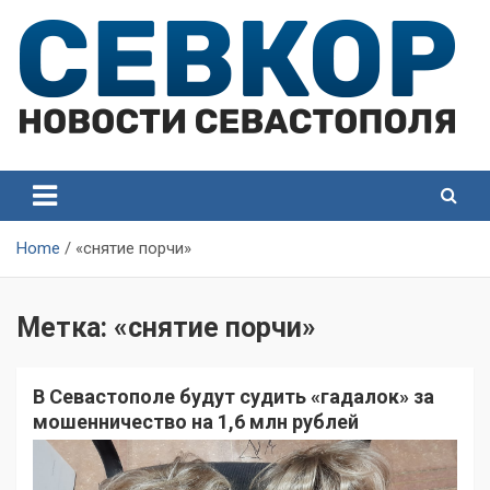
Skip
to
content
СевКор — Самые главные и актуальные новости
СевКор — Новости
Севастополя
Севастополя
Home
«снятие порчи»
Метка:
«снятие порчи»
В Севастополе будут судить «гадалок» за
мошенничество на 1,6 млн рублей