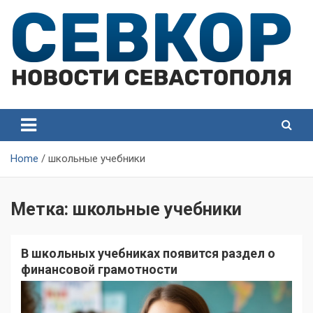
Skip
to
content
СевКор — Самые главные и актуальные новости
СевКор — Новости
Севастополя
Севастополя
Home
школьные учебники
Метка:
школьные учебники
В школьных учебниках появится раздел о
финансовой грамотности