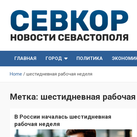
Skip
to
content
СевКор — Самые главные и актуальные новости
СевКор — Новости
Севастополя
ГЛАВНАЯ
ГОРОД
ПОЛИТИКА
ЭКОНОМИ
Севастополя
Home
шестидневная рабочая неделя
Метка:
шестидневная рабочая
В России началась шестидневная
рабочая неделя