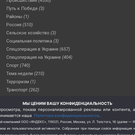
Происшествия
(4530)
Путь к Победе
(3)
Районы
(1)
Россия
(510)
Сельское хозяйство
(3)
Социальная политика
(3)
Спецоперация в Украине
(657)
Спецоперация на Украине
(404)
Спорт
(740)
Тема недели
(210)
Терроризм
(1)
Транспорт
(262)
Туризм
(178)
МЫ ЦЕНИМ ВАШУ КОНФИДЕНЦИАЛЬНОСТЬ
Флот
(76)
росмотра, показа персонализированной рекламы или контента, а
Цены
(2)
принимается наша
Политика конфиденциальности
.
Школа и спорт
(2)
й компанией ООО «ЯНДЕКС», 119021, Россия, Москва, ул. Л. Толстого, 16 (далее — 
за их пользовательской активности.
Собранная при помощи cookie информация 
Экология
(8)