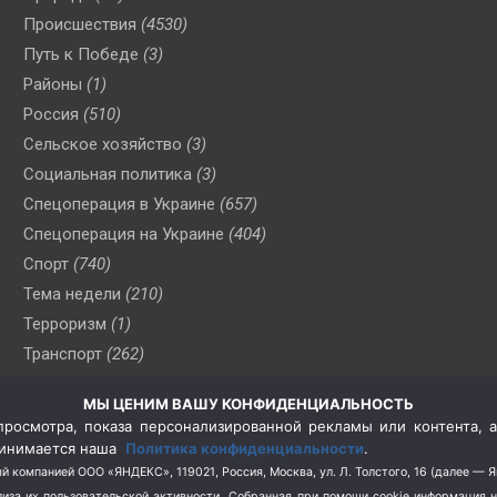
Происшествия
(4530)
Путь к Победе
(3)
Районы
(1)
Россия
(510)
Сельское хозяйство
(3)
Социальная политика
(3)
Спецоперация в Украине
(657)
Спецоперация на Украине
(404)
Спорт
(740)
Тема недели
(210)
Терроризм
(1)
Транспорт
(262)
Туризм
(178)
МЫ ЦЕНИМ ВАШУ КОНФИДЕНЦИАЛЬНОСТЬ
Флот
(76)
росмотра, показа персонализированной рекламы или контента, а
Цены
(2)
принимается наша
Политика конфиденциальности
.
Школа и спорт
(2)
й компанией ООО «ЯНДЕКС», 119021, Россия, Москва, ул. Л. Толстого, 16 (далее — 
за их пользовательской активности.
Собранная при помощи cookie информация 