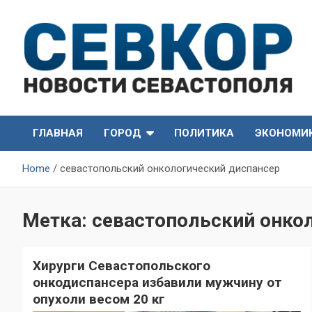
Skip
to
content
СевКор — Самые главные и актуальные новости
СевКор — Новости
Севастополя
ГЛАВНАЯ
ГОРОД
ПОЛИТИКА
ЭКОНОМИ
Севастополя
Home
севастопольский онкологический диспансер
Метка:
севастопольский онко
Хирурги Севастопольского
онкодиспансера избавили мужчину от
опухоли весом 20 кг