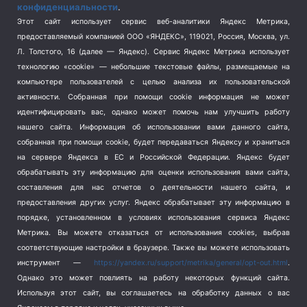
конфиденциальности
.
Спорт
(740)
Этот сайт использует сервис веб-аналитики Яндекс Метрика,
Тема недели
(210)
предоставляемый компанией ООО «ЯНДЕКС», 119021, Россия, Москва, ул.
Терроризм
(1)
Л. Толстого, 16 (далее — Яндекс). Сервис Яндекс Метрика использует
Транспорт
(262)
технологию «cookie» — небольшие текстовые файлы, размещаемые на
компьютере пользователей с целью анализа их пользовательской
Туризм
(178)
активности.
Собранная при помощи cookie информация не может
Флот
(76)
идентифицировать вас, однако может помочь нам улучшить работу
Цены
(2)
нашего сайта. Информация об использовании вами данного сайта,
Школа и спорт
(2)
собранная при помощи cookie, будет передаваться Яндексу и храниться
Экология
(8)
на сервере Яндекса в ЕС и Российской Федерации. Яндекс будет
обрабатывать эту информацию для оценки использования вами сайта,
Экономика
(1172)
составления для нас отчетов о деятельности нашего сайта, и
предоставления других услуг. Яндекс обрабатывает эту информацию в
Мы в соцсетях
порядке, установленном в условиях использования сервиса Яндекс
Метрика.
Вы можете отказаться от использования cookies, выбрав
соответствующие настройки в браузере. Также вы можете использовать
инструмент —
https://yandex.ru/support/metrika/general/opt-out.html
.
Однако это может повлиять на работу некоторых функций сайта.
Используя этот сайт, вы соглашаетесь на обработку данных о вас