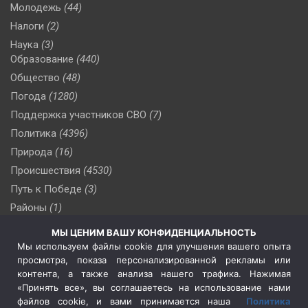
Молодежь
(44)
Налоги
(2)
Наука
(3)
Образование
(440)
Общество
(48)
Погода
(1280)
Поддержка участников СВО
(7)
Политика
(4396)
Природа
(16)
Происшествия
(4530)
Путь к Победе
(3)
Районы
(1)
Россия
(510)
МЫ ЦЕНИМ ВАШУ КОНФИДЕНЦИАЛЬНОСТЬ
Сельское хозяйство
(3)
Мы используем файлы cookie для улучшения вашего опыта
просмотра, показа персонализированной рекламы или
Социальная политика
(3)
контента, а также анализа нашего трафика. Нажимая
Спецоперация в Украине
(657)
«Принять все», вы соглашаетесь на использование нами
Спецоперация на Украине
(404)
файлов cookie, и вами принимается наша
Политика