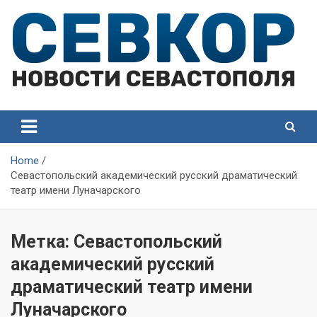
Skip
to
content
СевКор — Самые главные и актуальные новости
СевКор — Новости
Севастополя
Севастополя
Home
Севастопольский академический русский драматический
театр имени Луначарского
Метка:
Севастопольский
академический русский
драматический театр имени
Луначарского