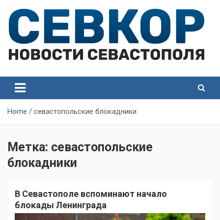
Skip
to
content
СевКор — Самые главные и актуальные новости
СевКор — Новости
Севастополя
Севастополя
Home
севастопольские блокадники
Метка:
севастопольские
блокадники
В Севастополе вспоминают начало
блокады Ленинграда