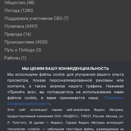
Общество
(48)
Погода
(1280)
Поддержка участников СВО
(7)
Политика
(4397)
Природа
(16)
Происшествия
(4530)
Путь к Победе
(3)
Районы
(1)
Россия
(510)
МЫ ЦЕНИМ ВАШУ КОНФИДЕНЦИАЛЬНОСТЬ
Сельское хозяйство
(3)
Мы используем файлы cookie для улучшения вашего опыта
просмотра, показа персонализированной рекламы или
Социальная политика
(3)
контента, а также анализа нашего трафика. Нажимая
Спецоперация в Украине
(657)
«Принять все», вы соглашаетесь на использование нами
Спецоперация на Украине
(404)
файлов cookie, и вами принимается наша
Политика
конфиденциальности
.
Спорт
(740)
Этот сайт использует сервис веб-аналитики Яндекс Метрика,
Тема недели
(210)
предоставляемый компанией ООО «ЯНДЕКС», 119021, Россия, Москва, ул.
Терроризм
(1)
Л. Толстого, 16 (далее — Яндекс). Сервис Яндекс Метрика использует
Транспорт
(262)
технологию «cookie» — небольшие текстовые файлы, размещаемые на