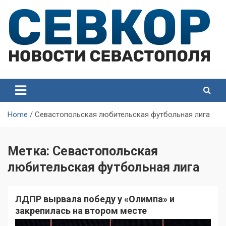
Skip
to
content
СевКор — Самые главные и актуальные новости
СевКор — Новости
Севастополя
Севастополя
Home
Севастопольская любительская футбольная лига
Метка:
Севастопольская
любительская футбольная лига
ЛДПР вырвала победу у «Олимпа» и
закрепилась на втором месте