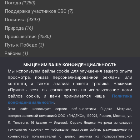
Погода
(1280)
Поддержка участников СВО
(7)
Политика
(4397)
Природа
(16)
Происшествия
(4530)
Путь к Победе
(3)
Районы
(1)
Россия
(510)
МЫ ЦЕНИМ ВАШУ КОНФИДЕНЦИАЛЬНОСТЬ
Сельское хозяйство
(3)
Мы используем файлы cookie для улучшения вашего опыта
просмотра, показа персонализированной рекламы или
Социальная политика
(3)
контента, а также анализа нашего трафика. Нажимая
Спецоперация в Украине
(657)
«Принять все», вы соглашаетесь на использование нами
Спецоперация на Украине
(404)
файлов cookie, и вами принимается наша
Политика
конфиденциальности
.
Спорт
(740)
Этот сайт использует сервис веб-аналитики Яндекс Метрика,
Тема недели
(210)
предоставляемый компанией ООО «ЯНДЕКС», 119021, Россия, Москва, ул.
Терроризм
(1)
Л. Толстого, 16 (далее — Яндекс). Сервис Яндекс Метрика использует
Транспорт
(262)
технологию «cookie» — небольшие текстовые файлы, размещаемые на
компьютере пользователей с целью анализа их пользовательской
Туризм
(178)