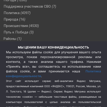
Поддержка участников СВО
(7)
Политика
(4397)
Природа
(16)
Происшествия
(4530)
Путь к Победе
(3)
Районы
(1)
Россия
(510)
МЫ ЦЕНИМ ВАШУ КОНФИДЕНЦИАЛЬНОСТЬ
Сельское хозяйство
(3)
Мы используем файлы cookie для улучшения вашего опыта
просмотра, показа персонализированной рекламы или
Социальная политика
(3)
контента, а также анализа нашего трафика. Нажимая
Спецоперация в Украине
(657)
«Принять все», вы соглашаетесь на использование нами
Спецоперация на Украине
(404)
файлов cookie, и вами принимается наша
Политика
конфиденциальности
.
Спорт
(740)
Этот сайт использует сервис веб-аналитики Яндекс Метрика,
Тема недели
(210)
предоставляемый компанией ООО «ЯНДЕКС», 119021, Россия, Москва, ул.
Терроризм
(1)
Л. Толстого, 16 (далее — Яндекс). Сервис Яндекс Метрика использует
Транспорт
(262)
технологию «cookie» — небольшие текстовые файлы, размещаемые на
компьютере пользователей с целью анализа их пользовательской
Туризм
(178)