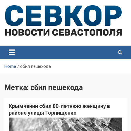
Skip
to
content
СевКор — Самые главные и актуальные новости
СевКор — Новости
Севастополя
Севастополя
Home
сбил пешехода
Метка:
сбил пешехода
Крымчанин сбил 80-летнюю женщину в
районе улицы Горпищенко