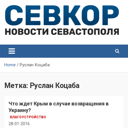
Skip
to
content
СевКор — Самые главные и актуальные новости
СевКор — Новости
Севастополя
Севастополя
Home
Руслан Коцаба
Метка:
Руслан Коцаба
Что ждет Крым в случае возвращения в
Украину?
БЛАГОУСТРОЙСТВО
28-01-2016