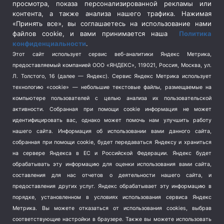
просмотра, показа персонализированной рекламы или
Социальная политика
(3)
контента, а также анализа нашего трафика. Нажимая
Спецоперация в Украине
(657)
«Принять все», вы соглашаетесь на использование нами
Спецоперация на Украине
(404)
файлов cookie, и вами принимается наша
Политика
конфиденциальности
.
Спорт
(740)
Этот сайт использует сервис веб-аналитики Яндекс Метрика,
Тема недели
(210)
предоставляемый компанией ООО «ЯНДЕКС», 119021, Россия, Москва, ул.
Терроризм
(1)
Л. Толстого, 16 (далее — Яндекс). Сервис Яндекс Метрика использует
Транспорт
(262)
технологию «cookie» — небольшие текстовые файлы, размещаемые на
компьютере пользователей с целью анализа их пользовательской
Туризм
(178)
активности.
Собранная при помощи cookie информация не может
Флот
(76)
идентифицировать вас, однако может помочь нам улучшить работу
Цены
(2)
нашего сайта. Информация об использовании вами данного сайта,
Школа и спорт
(2)
собранная при помощи cookie, будет передаваться Яндексу и храниться
Экология
на сервере Яндекса в ЕС и Российской Федерации. Яндекс будет
(8)
обрабатывать эту информацию для оценки использования вами сайта,
Экономика
(1172)
составления для нас отчетов о деятельности нашего сайта, и
предоставления других услуг. Яндекс обрабатывает эту информацию в
Мы в соцсетях
порядке, установленном в условиях использования сервиса Яндекс
Метрика.
Вы можете отказаться от использования cookies, выбрав
соответствующие настройки в браузере. Также вы можете использовать