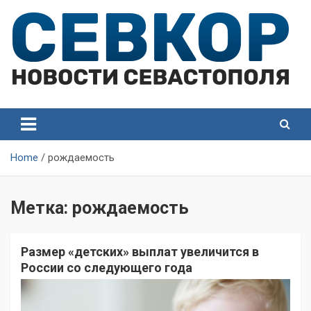
Skip
to
content
СевКор — Самые главные и актуальные новости
СевКор — Новости
Севастополя
Севастополя
Home
рождаемость
Метка:
рождаемость
Размер «детских» выплат увеличится в
России со следующего года