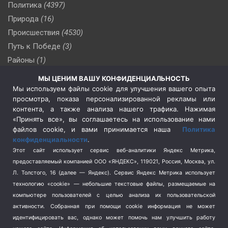
Политика
(4397)
Природа
(16)
Происшествия
(4530)
Путь к Победе
(3)
Районы
(1)
Россия
(510)
МЫ ЦЕНИМ ВАШУ КОНФИДЕНЦИАЛЬНОСТЬ
Сельское хозяйство
(3)
Мы используем файлы cookie для улучшения вашего опыта
просмотра, показа персонализированной рекламы или
Социальная политика
(3)
контента, а также анализа нашего трафика. Нажимая
Спецоперация в Украине
(657)
«Принять все», вы соглашаетесь на использование нами
Спецоперация на Украине
(404)
файлов cookie, и вами принимается наша
Политика
конфиденциальности
.
Спорт
(740)
Этот сайт использует сервис веб-аналитики Яндекс Метрика,
Тема недели
(210)
предоставляемый компанией ООО «ЯНДЕКС», 119021, Россия, Москва, ул.
Терроризм
(1)
Л. Толстого, 16 (далее — Яндекс). Сервис Яндекс Метрика использует
Транспорт
(262)
технологию «cookie» — небольшие текстовые файлы, размещаемые на
компьютере пользователей с целью анализа их пользовательской
Туризм
(178)
активности.
Собранная при помощи cookie информация не может
Флот
(76)
идентифицировать вас, однако может помочь нам улучшить работу
Цены
(2)