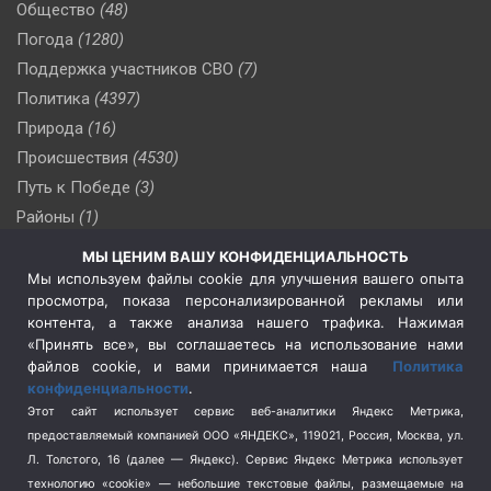
Общество
(48)
Погода
(1280)
Поддержка участников СВО
(7)
Политика
(4397)
Природа
(16)
Происшествия
(4530)
Путь к Победе
(3)
Районы
(1)
Россия
(510)
МЫ ЦЕНИМ ВАШУ КОНФИДЕНЦИАЛЬНОСТЬ
Сельское хозяйство
(3)
Мы используем файлы cookie для улучшения вашего опыта
просмотра, показа персонализированной рекламы или
Социальная политика
(3)
контента, а также анализа нашего трафика. Нажимая
Спецоперация в Украине
(657)
«Принять все», вы соглашаетесь на использование нами
Спецоперация на Украине
(404)
файлов cookie, и вами принимается наша
Политика
конфиденциальности
.
Спорт
(740)
Этот сайт использует сервис веб-аналитики Яндекс Метрика,
Тема недели
(210)
предоставляемый компанией ООО «ЯНДЕКС», 119021, Россия, Москва, ул.
Терроризм
(1)
Л. Толстого, 16 (далее — Яндекс). Сервис Яндекс Метрика использует
Транспорт
(262)
технологию «cookie» — небольшие текстовые файлы, размещаемые на