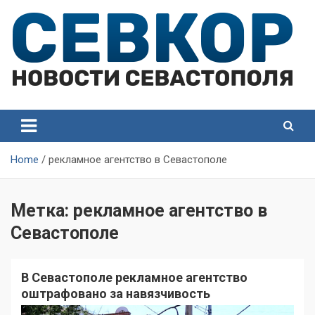
Skip
to
content
СевКор — Самые главные и актуальные новости
СевКор — Новости
Севастополя
Севастополя
Home
рекламное агентство в Севастополе
Метка:
рекламное агентство в
Севастополе
В Севастополе рекламное агентство
оштрафовано за навязчивость