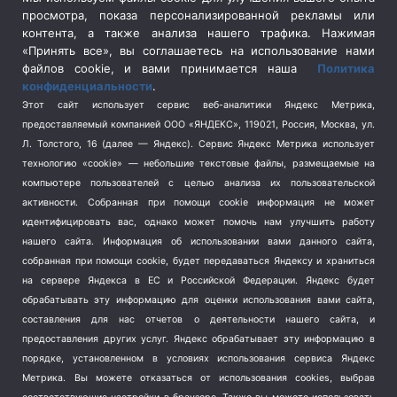
просмотра, показа персонализированной рекламы или
Социальная политика
(3)
контента, а также анализа нашего трафика. Нажимая
Спецоперация в Украине
(657)
«Принять все», вы соглашаетесь на использование нами
Спецоперация на Украине
(404)
файлов cookie, и вами принимается наша
Политика
конфиденциальности
.
Спорт
(740)
Этот сайт использует сервис веб-аналитики Яндекс Метрика,
Тема недели
(210)
предоставляемый компанией ООО «ЯНДЕКС», 119021, Россия, Москва, ул.
Терроризм
(1)
Л. Толстого, 16 (далее — Яндекс). Сервис Яндекс Метрика использует
Транспорт
(262)
технологию «cookie» — небольшие текстовые файлы, размещаемые на
компьютере пользователей с целью анализа их пользовательской
Туризм
(178)
активности.
Собранная при помощи cookie информация не может
Флот
(76)
идентифицировать вас, однако может помочь нам улучшить работу
Цены
(2)
нашего сайта. Информация об использовании вами данного сайта,
Школа и спорт
(2)
собранная при помощи cookie, будет передаваться Яндексу и храниться
Экология
(8)
на сервере Яндекса в ЕС и Российской Федерации. Яндекс будет
обрабатывать эту информацию для оценки использования вами сайта,
Экономика
(1172)
составления для нас отчетов о деятельности нашего сайта, и
предоставления других услуг. Яндекс обрабатывает эту информацию в
Мы в соцсетях
порядке, установленном в условиях использования сервиса Яндекс
Метрика.
Вы можете отказаться от использования cookies, выбрав