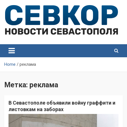
Skip
to
content
СевКор — Самые главные и актуальные новости
СевКор — Новости
Севастополя
Севастополя
Home
реклама
Метка:
реклама
В Севастополе объявили войну граффити и
листовкам на заборах