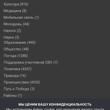
Культура
(816)
Медицина
(8)
Мобильная связь
(1)
Молодежь
(44)
Налоги
(2)
Наука
(3)
Образование
(440)
Общество
(48)
Погода
(1280)
Поддержка участников СВО
(7)
Политика
(4397)
Природа
(16)
Происшествия
(4530)
Путь к Победе
(3)
Районы
(1)
Россия
(510)
МЫ ЦЕНИМ ВАШУ КОНФИДЕНЦИАЛЬНОСТЬ
Сельское хозяйство
(3)
Мы используем файлы cookie для улучшения вашего опыта