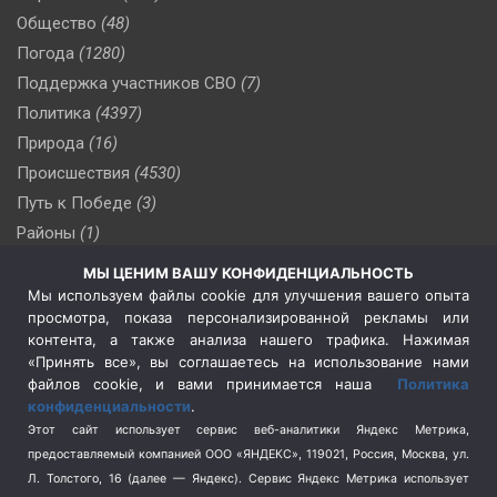
Общество
(48)
Погода
(1280)
Поддержка участников СВО
(7)
Политика
(4397)
Природа
(16)
Происшествия
(4530)
Путь к Победе
(3)
Районы
(1)
Россия
(510)
МЫ ЦЕНИМ ВАШУ КОНФИДЕНЦИАЛЬНОСТЬ
Сельское хозяйство
(3)
Мы используем файлы cookie для улучшения вашего опыта
просмотра, показа персонализированной рекламы или
Социальная политика
(3)
контента, а также анализа нашего трафика. Нажимая
Спецоперация в Украине
(657)
«Принять все», вы соглашаетесь на использование нами
Спецоперация на Украине
(404)
файлов cookie, и вами принимается наша
Политика
конфиденциальности
.
Спорт
(740)
Этот сайт использует сервис веб-аналитики Яндекс Метрика,
Тема недели
(210)
предоставляемый компанией ООО «ЯНДЕКС», 119021, Россия, Москва, ул.
Терроризм
(1)
Л. Толстого, 16 (далее — Яндекс). Сервис Яндекс Метрика использует