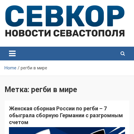
Skip
to
content
СевКор — Самые главные и актуальные новости
СевКор — Новости
Севастополя
Севастополя
Home
регби в мире
Метка:
регби в мире
Женская сборная России по регби – 7
обыграла сборную Германии с разгромным
счетом