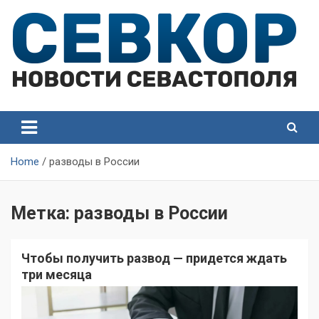
Skip
to
content
СевКор — Самые главные и актуальные новости
СевКор — Новости
Севастополя
Севастополя
Home
разводы в России
Метка:
разводы в России
Чтобы получить развод — придется ждать
три месяца