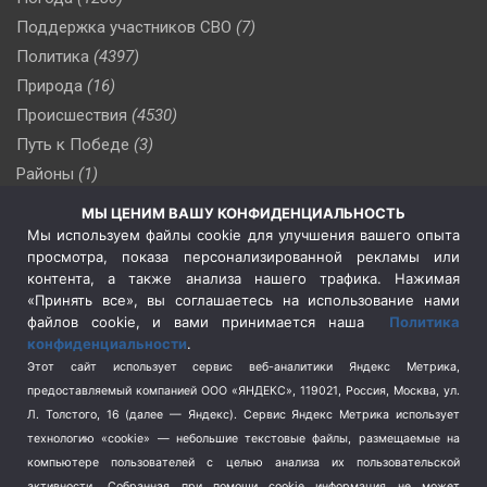
Поддержка участников СВО
(7)
Политика
(4397)
Природа
(16)
Происшествия
(4530)
Путь к Победе
(3)
Районы
(1)
Россия
(510)
МЫ ЦЕНИМ ВАШУ КОНФИДЕНЦИАЛЬНОСТЬ
Сельское хозяйство
(3)
Мы используем файлы cookie для улучшения вашего опыта
просмотра, показа персонализированной рекламы или
Социальная политика
(3)
контента, а также анализа нашего трафика. Нажимая
Спецоперация в Украине
(657)
«Принять все», вы соглашаетесь на использование нами
Спецоперация на Украине
(404)
файлов cookie, и вами принимается наша
Политика
конфиденциальности
.
Спорт
(740)
Этот сайт использует сервис веб-аналитики Яндекс Метрика,
Тема недели
(210)
предоставляемый компанией ООО «ЯНДЕКС», 119021, Россия, Москва, ул.
Терроризм
(1)
Л. Толстого, 16 (далее — Яндекс). Сервис Яндекс Метрика использует
Транспорт
(262)
технологию «cookie» — небольшие текстовые файлы, размещаемые на
компьютере пользователей с целью анализа их пользовательской
Туризм
(178)
активности.
Собранная при помощи cookie информация не может