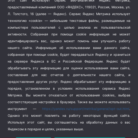
Этот сайт использует сервис веб-аналитики Яндекс Метрика,
Тема недели
(210)
предоставляемый компанией ООО «ЯНДЕКС», 119021, Россия, Москва, ул.
Терроризм
(1)
Л. Толстого, 16 (далее — Яндекс). Сервис Яндекс Метрика использует
Транспорт
(262)
технологию «cookie» — небольшие текстовые файлы, размещаемые на
компьютере пользователей с целью анализа их пользовательской
Туризм
(178)
активности.
Собранная при помощи cookie информация не может
Флот
(76)
идентифицировать вас, однако может помочь нам улучшить работу
Цены
(2)
нашего сайта. Информация об использовании вами данного сайта,
Школа и спорт
(2)
собранная при помощи cookie, будет передаваться Яндексу и храниться
Экология
(8)
на сервере Яндекса в ЕС и Российской Федерации. Яндекс будет
обрабатывать эту информацию для оценки использования вами сайта,
Экономика
(1172)
составления для нас отчетов о деятельности нашего сайта, и
предоставления других услуг. Яндекс обрабатывает эту информацию в
Мы в соцсетях
порядке, установленном в условиях использования сервиса Яндекс
Метрика.
Вы можете отказаться от использования cookies, выбрав
соответствующие настройки в браузере. Также вы можете использовать
инструмент —
https://yandex.ru/support/metrika/general/opt-out.html
.
Однако это может повлиять на работу некоторых функций сайта.
Используя этот сайт, вы соглашаетесь на обработку данных о вас
Яндексом в порядке и целях, указанных выше.
Copyright © 2026
СевКор — Новости Севастополя