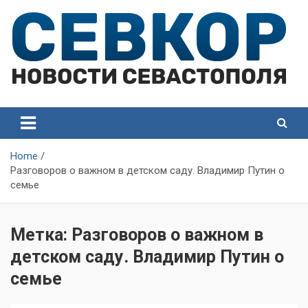
Skip
to
content
СевКор — Самые главные и актуальные новости
СевКор — Новости
Севастополя
Севастополя
Home
Разговоров о важном в детском саду. Владимир Путин о
семье
Метка:
Разговоров о важном в
детском саду. Владимир Путин о
семье