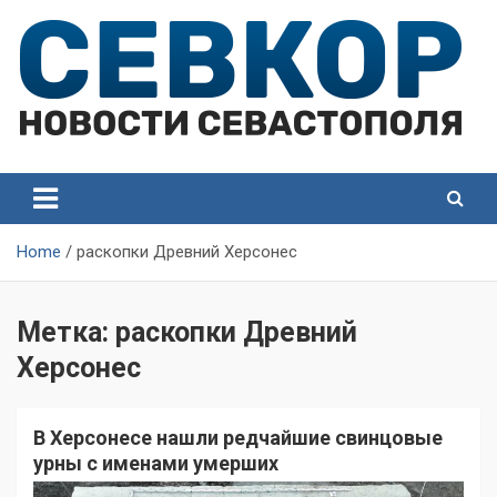
Skip
to
content
СевКор — Самые главные и актуальные новости
СевКор — Новости
Севастополя
Севастополя
Home
раскопки Древний Херсонес
Метка:
раскопки Древний
Херсонес
В Херсонесе нашли редчайшие свинцовые
урны с именами умерших