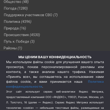
Общество
(48)
Погода
(1280)
Поддержка участников СВО
(7)
Политика
(4396)
Природа
(16)
Происшествия
(4530)
Путь к Победе
(3)
Районы
(1)
Россия
(510)
МЫ ЦЕНИМ ВАШУ КОНФИДЕНЦИАЛЬНОСТЬ
Сельское хозяйство
(3)
Мы используем файлы cookie для улучшения вашего опыта
просмотра, показа персонализированной рекламы или
Социальная политика
(3)
контента, а также анализа нашего трафика. Нажимая
Спецоперация в Украине
(657)
«Принять все», вы соглашаетесь на использование нами
Спецоперация на Украине
(404)
файлов cookie, и вами принимается наша
Политика
конфиденциальности
.
Спорт
(740)
Этот сайт использует сервис веб-аналитики Яндекс Метрика,
Тема недели
(210)
предоставляемый компанией ООО «ЯНДЕКС», 119021, Россия, Москва, ул.
Терроризм
(1)
Л. Толстого, 16 (далее — Яндекс). Сервис Яндекс Метрика использует
Транспорт
(262)
технологию «cookie» — небольшие текстовые файлы, размещаемые на