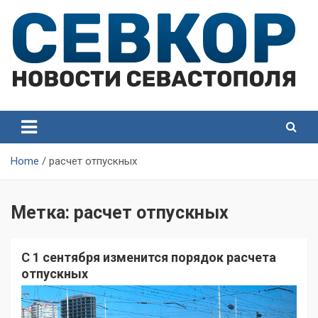
Skip
to
content
СевКор — Самые главные и актуальные новости
СевКор — Новости
Севастополя
Севастополя
Home
расчет отпускных
Метка:
расчет отпускных
С 1 сентября изменится порядок расчета
отпускных