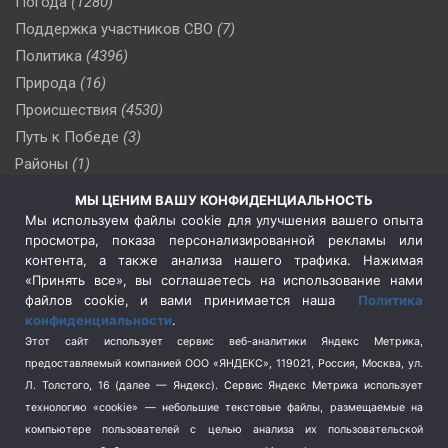
Погода
(1280)
Поддержка участников СВО
(7)
Политика
(4396)
Природа
(16)
Происшествия
(4530)
Путь к Победе
(3)
Районы
(1)
Россия
(510)
МЫ ЦЕНИМ ВАШУ КОНФИДЕНЦИАЛЬНОСТЬ
Сельское хозяйство
(3)
Мы используем файлы cookie для улучшения вашего опыта
просмотра, показа персонализированной рекламы или
Социальная политика
(3)
контента, а также анализа нашего трафика. Нажимая
Спецоперация в Украине
(657)
«Принять все», вы соглашаетесь на использование нами
Спецоперация на Украине
(404)
файлов cookie, и вами принимается наша
Политика
конфиденциальности
.
Спорт
(740)
Этот сайт использует сервис веб-аналитики Яндекс Метрика,
Тема недели
(210)
предоставляемый компанией ООО «ЯНДЕКС», 119021, Россия, Москва, ул.
Терроризм
(1)
Л. Толстого, 16 (далее — Яндекс). Сервис Яндекс Метрика использует
Транспорт
(262)
технологию «cookie» — небольшие текстовые файлы, размещаемые на
компьютере пользователей с целью анализа их пользовательской
Туризм
(178)