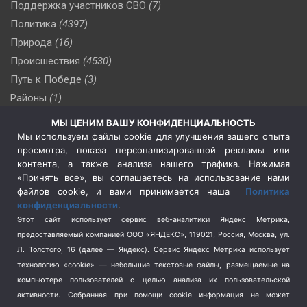
Поддержка участников СВО
(7)
Политика
(4397)
Природа
(16)
Происшествия
(4530)
Путь к Победе
(3)
Районы
(1)
Россия
(510)
МЫ ЦЕНИМ ВАШУ КОНФИДЕНЦИАЛЬНОСТЬ
Сельское хозяйство
(3)
Мы используем файлы cookie для улучшения вашего опыта
просмотра, показа персонализированной рекламы или
Социальная политика
(3)
контента, а также анализа нашего трафика. Нажимая
Спецоперация в Украине
(657)
«Принять все», вы соглашаетесь на использование нами
Спецоперация на Украине
(404)
файлов cookie, и вами принимается наша
Политика
конфиденциальности
.
Спорт
(740)
Этот сайт использует сервис веб-аналитики Яндекс Метрика,
Тема недели
(210)
предоставляемый компанией ООО «ЯНДЕКС», 119021, Россия, Москва, ул.
Терроризм
(1)
Л. Толстого, 16 (далее — Яндекс). Сервис Яндекс Метрика использует
Транспорт
(262)
технологию «cookie» — небольшие текстовые файлы, размещаемые на
компьютере пользователей с целью анализа их пользовательской
Туризм
(178)
активности.
Собранная при помощи cookie информация не может
Флот
(76)