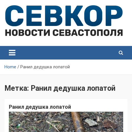
Skip
to
content
СевКор — Самые главные и актуальные новости
СевКор — Новости
Севастополя
Севастополя
Home
Ранил дедушка лопатой
Метка:
Ранил дедушка лопатой
Ранил дедушка лопатой