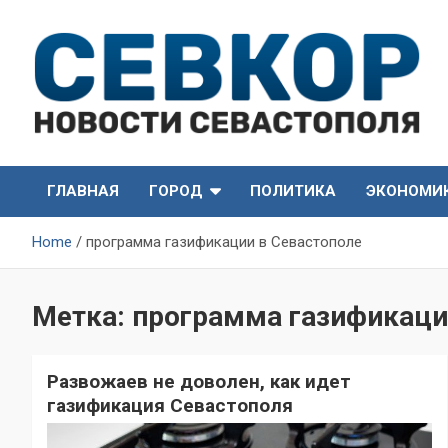
Skip
to
content
СевКор — Самые главные и актуальные новости
СевКор — Новости
Севастополя
ГЛАВНАЯ
ГОРОД
ПОЛИТИКА
ЭКОНОМИ
Севастополя
Home
программа газификации в Севастополе
Метка:
программа газификаци
Развожаев не доволен, как идет
газификация Севастополя