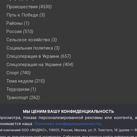
Происшествия
(4530)
Путь к Победе
(3)
Районы
(1)
Россия
(510)
Сельское хозяйство
(3)
Социальная политика
(3)
Спецоперация в Украине
(657)
Спецоперация на Украине
(404)
Спорт
(740)
Тема недели
(210)
Терроризм
(1)
Транспорт
(262)
Туризм
(178)
МЫ ЦЕНИМ ВАШУ КОНФИДЕНЦИАЛЬНОСТЬ
Флот
(76)
росмотра, показа персонализированной рекламы или контента, а
Цены
(2)
принимается наша
Политика конфиденциальности
.
Школа и спорт
(2)
й компанией ООО «ЯНДЕКС», 119021, Россия, Москва, ул. Л. Толстого, 16 (далее — 
за их пользовательской активности.
Собранная при помощи cookie информация 