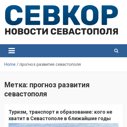
Skip
to
content
СевКор — Самые главные и актуальные новости
СевКор — Новости
Севастополя
Севастополя
Home
прогноз развития севастополя
Метка:
прогноз развития
севастополя
Туризм, транспорт и образование: кого не
хватит в Севастополе в ближайшие годы