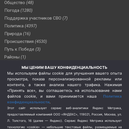
Общество
(48)
Погода
(1280)
Поддержка участников СВО
(7)
Политика
(4397)
Природа
(16)
Происшествия
(4530)
Путь к Победе
(3)
Районы
(1)
Россия
(510)
МЫ ЦЕНИМ ВАШУ КОНФИДЕНЦИАЛЬНОСТЬ
Сельское хозяйство
(3)
Мы используем файлы cookie для улучшения вашего опыта
просмотра, показа персонализированной рекламы или
Социальная политика
(3)
контента, а также анализа нашего трафика. Нажимая
Спецоперация в Украине
(657)
«Принять все», вы соглашаетесь на использование нами
Спецоперация на Украине
(404)
файлов cookie, и вами принимается наша
Политика
конфиденциальности
.
Спорт
(740)
Этот сайт использует сервис веб-аналитики Яндекс Метрика,
Тема недели
(210)
предоставляемый компанией ООО «ЯНДЕКС», 119021, Россия, Москва, ул.
Терроризм
(1)
Л. Толстого, 16 (далее — Яндекс). Сервис Яндекс Метрика использует
Транспорт
(262)
технологию «cookie» — небольшие текстовые файлы, размещаемые на