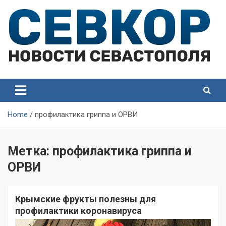
Skip
to
content
СевКор — Самые главные и актуальные новости
СевКор — Новости
Севастополя
Севастополя
Home
профилактика гриппа и ОРВИ
Метка:
профилактика гриппа и
ОРВИ
Крымские фрукты полезны для
профилактики коронавируса