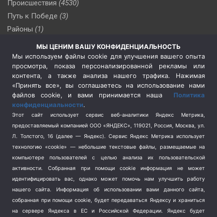
Происшествия
(4530)
Путь к Победе
(3)
Районы
(1)
Россия
(510)
МЫ ЦЕНИМ ВАШУ КОНФИДЕНЦИАЛЬНОСТЬ
Сельское хозяйство
(3)
Мы используем файлы cookie для улучшения вашего опыта
просмотра, показа персонализированной рекламы или
Социальная политика
(3)
контента, а также анализа нашего трафика. Нажимая
Спецоперация в Украине
(657)
«Принять все», вы соглашаетесь на использование нами
Спецоперация на Украине
(404)
файлов cookie, и вами принимается наша
Политика
конфиденциальности
.
Спорт
(740)
Этот сайт использует сервис веб-аналитики Яндекс Метрика,
Тема недели
(210)
предоставляемый компанией ООО «ЯНДЕКС», 119021, Россия, Москва, ул.
Терроризм
(1)
Л. Толстого, 16 (далее — Яндекс). Сервис Яндекс Метрика использует
Транспорт
(262)
технологию «cookie» — небольшие текстовые файлы, размещаемые на
компьютере пользователей с целью анализа их пользовательской
Туризм
(178)
активности.
Собранная при помощи cookie информация не может
Флот
(76)
идентифицировать вас, однако может помочь нам улучшить работу
Цены
(2)
нашего сайта. Информация об использовании вами данного сайта,
Школа и спорт
(2)
собранная при помощи cookie, будет передаваться Яндексу и храниться
Экология
(8)
на сервере Яндекса в ЕС и Российской Федерации. Яндекс будет