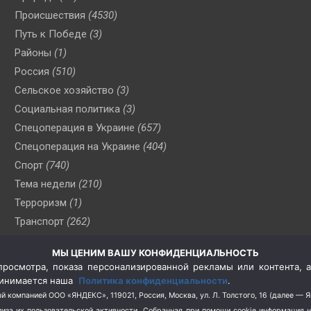
Происшествия
(4530)
Путь к Победе
(3)
Районы
(1)
Россия
(510)
Сельское хозяйство
(3)
Социальная политика
(3)
Спецоперация в Украине
(657)
Спецоперация на Украине
(404)
Спорт
(740)
Тема недели
(210)
Терроризм
(1)
Транспорт
(262)
Туризм
(178)
МЫ ЦЕНИМ ВАШУ КОНФИДЕНЦИАЛЬНОСТЬ
Флот
(76)
росмотра, показа персонализированной рекламы или контента, а
Цены
(2)
принимается наша
Политика конфиденциальности
.
Школа и спорт
(2)
й компанией ООО «ЯНДЕКС», 119021, Россия, Москва, ул. Л. Толстого, 16 (далее — 
за их пользовательской активности.
Собранная при помощи cookie информация 