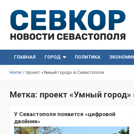
Skip
to
content
СевКор — Самые главные и актуальные новости
СевКор — Новости
Севастополя
ГЛАВНАЯ
ГОРОД
ПОЛИТИКА
ЭКОНОМИ
Севастополя
Home
проект «Умный город» в Севастополе
Метка:
проект «Умный город» 
У Севастополя появится «цифровой
двойник»