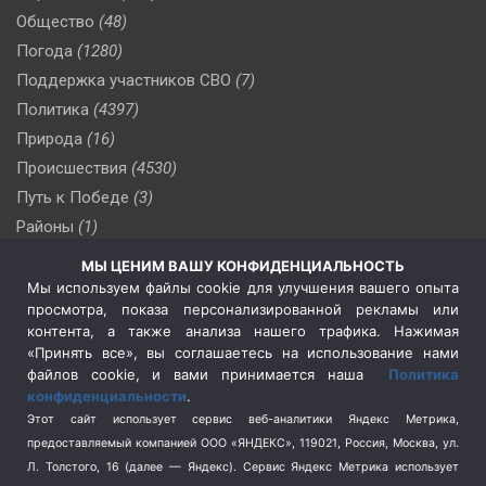
Общество
(48)
Погода
(1280)
Поддержка участников СВО
(7)
Политика
(4397)
Природа
(16)
Происшествия
(4530)
Путь к Победе
(3)
Районы
(1)
Россия
(510)
МЫ ЦЕНИМ ВАШУ КОНФИДЕНЦИАЛЬНОСТЬ
Сельское хозяйство
(3)
Мы используем файлы cookie для улучшения вашего опыта
просмотра, показа персонализированной рекламы или
Социальная политика
(3)
контента, а также анализа нашего трафика. Нажимая
Спецоперация в Украине
(657)
«Принять все», вы соглашаетесь на использование нами
Спецоперация на Украине
(404)
файлов cookie, и вами принимается наша
Политика
конфиденциальности
.
Спорт
(740)
Этот сайт использует сервис веб-аналитики Яндекс Метрика,
Тема недели
(210)
предоставляемый компанией ООО «ЯНДЕКС», 119021, Россия, Москва, ул.
Терроризм
(1)
Л. Толстого, 16 (далее — Яндекс). Сервис Яндекс Метрика использует