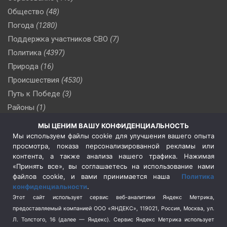
Общество
(48)
Погода
(1280)
Поддержка участников СВО
(7)
Политика
(4397)
Природа
(16)
Происшествия
(4530)
Путь к Победе
(3)
Районы
(1)
Россия
(510)
МЫ ЦЕНИМ ВАШУ КОНФИДЕНЦИАЛЬНОСТЬ
Сельское хозяйство
(3)
Мы используем файлы cookie для улучшения вашего опыта
просмотра, показа персонализированной рекламы или
Социальная политика
(3)
контента, а также анализа нашего трафика. Нажимая
Спецоперация в Украине
(657)
«Принять все», вы соглашаетесь на использование нами
Спецоперация на Украине
(404)
файлов cookie, и вами принимается наша
Политика
конфиденциальности
.
Спорт
(740)
Этот сайт использует сервис веб-аналитики Яндекс Метрика,
Тема недели
(210)
предоставляемый компанией ООО «ЯНДЕКС», 119021, Россия, Москва, ул.
Терроризм
(1)
Л. Толстого, 16 (далее — Яндекс). Сервис Яндекс Метрика использует