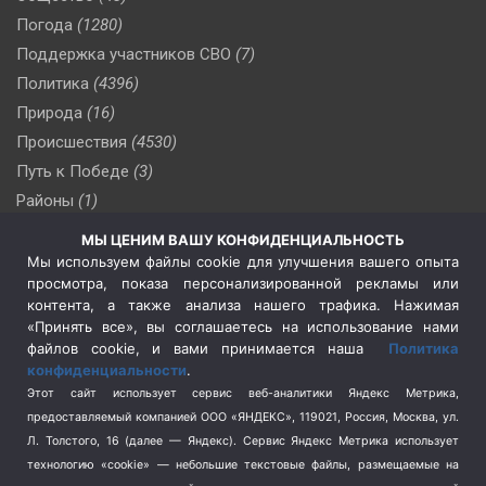
Погода
(1280)
Поддержка участников СВО
(7)
Политика
(4396)
Природа
(16)
Происшествия
(4530)
Путь к Победе
(3)
Районы
(1)
Россия
(510)
МЫ ЦЕНИМ ВАШУ КОНФИДЕНЦИАЛЬНОСТЬ
Сельское хозяйство
(3)
Мы используем файлы cookie для улучшения вашего опыта
просмотра, показа персонализированной рекламы или
Социальная политика
(3)
контента, а также анализа нашего трафика. Нажимая
Спецоперация в Украине
(657)
«Принять все», вы соглашаетесь на использование нами
Спецоперация на Украине
(404)
файлов cookie, и вами принимается наша
Политика
конфиденциальности
.
Спорт
(740)
Этот сайт использует сервис веб-аналитики Яндекс Метрика,
Тема недели
(210)
предоставляемый компанией ООО «ЯНДЕКС», 119021, Россия, Москва, ул.
Терроризм
(1)
Л. Толстого, 16 (далее — Яндекс). Сервис Яндекс Метрика использует
Транспорт
(262)
технологию «cookie» — небольшие текстовые файлы, размещаемые на