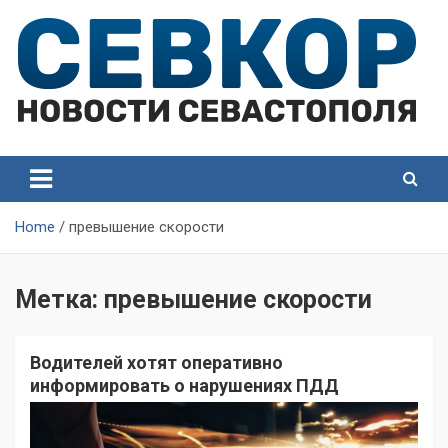
Skip
to
content
СевКор — Самые главные и актуальные новости
СевКор — Новости
Севастополя
Севастополя
Home
превышение скорости
Метка:
превышение скорости
Водителей хотят оперативно
информировать о нарушениях ПДД