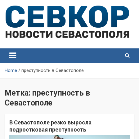
Skip
to
content
СевКор — Самые главные и актуальные новости
СевКор — Новости
Севастополя
Севастополя
Home
преступность в Севастополе
Метка:
преступность в
Севастополе
В Севастополе резко выросла
подростковая преступность