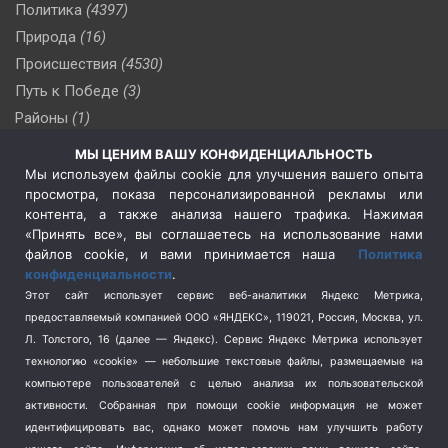
Политика
(4397)
Природа
(16)
Происшествия
(4530)
Путь к Победе
(3)
Районы
(1)
Россия
(510)
МЫ ЦЕНИМ ВАШУ КОНФИДЕНЦИАЛЬНОСТЬ
Сельское хозяйство
(3)
Мы используем файлы cookie для улучшения вашего опыта
просмотра, показа персонализированной рекламы или
Социальная политика
(3)
контента, а также анализа нашего трафика. Нажимая
Спецоперация в Украине
(657)
«Принять все», вы соглашаетесь на использование нами
Спецоперация на Украине
(404)
файлов cookie, и вами принимается наша
Политика
конфиденциальности
.
Спорт
(740)
Этот сайт использует сервис веб-аналитики Яндекс Метрика,
Тема недели
(210)
предоставляемый компанией ООО «ЯНДЕКС», 119021, Россия, Москва, ул.
Терроризм
(1)
Л. Толстого, 16 (далее — Яндекс). Сервис Яндекс Метрика использует
Транспорт
(262)
технологию «cookie» — небольшие текстовые файлы, размещаемые на
компьютере пользователей с целью анализа их пользовательской
Туризм
(178)
активности.
Собранная при помощи cookie информация не может
Флот
(76)
идентифицировать вас, однако может помочь нам улучшить работу
Цены
(2)