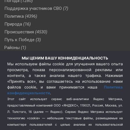
Погода
(1280)
Поддержка участников СВО
(7)
Политика
(4396)
Природа
(16)
Происшествия
(4530)
Путь к Победе
(3)
Районы
(1)
Россия
(509)
МЫ ЦЕНИМ ВАШУ КОНФИДЕНЦИАЛЬНОСТЬ
Сельское хозяйство
(3)
Мы используем файлы cookie для улучшения вашего опыта
просмотра, показа персонализированной рекламы или
Социальная политика
(3)
контента, а также анализа нашего трафика. Нажимая
Спецоперация в Украине
(657)
«Принять все», вы соглашаетесь на использование нами
Спецоперация на Украине
(404)
файлов cookie, и вами принимается наша
Политика
конфиденциальности
.
Спорт
(740)
Этот сайт использует сервис веб-аналитики Яндекс Метрика,
Тема недели
(210)
предоставляемый компанией ООО «ЯНДЕКС», 119021, Россия, Москва, ул.
Терроризм
(1)
Л. Толстого, 16 (далее — Яндекс). Сервис Яндекс Метрика использует
Транспорт
(262)
технологию «cookie» — небольшие текстовые файлы, размещаемые на
компьютере пользователей с целью анализа их пользовательской
Туризм
(178)