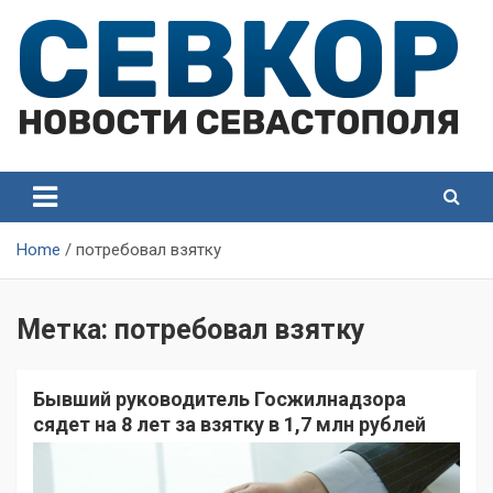
Skip
to
content
СевКор — Самые главные и актуальные новости
СевКор — Новости
Севастополя
Севастополя
Home
потребовал взятку
Метка:
потребовал взятку
Бывший руководитель Госжилнадзора
сядет на 8 лет за взятку в 1,7 млн рублей