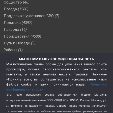
Общество
(48)
Погода
(1280)
Поддержка участников СВО
(7)
Политика
(4397)
Природа
(16)
Происшествия
(4530)
Путь к Победе
(3)
Районы
(1)
Россия
(510)
МЫ ЦЕНИМ ВАШУ КОНФИДЕНЦИАЛЬНОСТЬ
Сельское хозяйство
(3)
Мы используем файлы cookie для улучшения вашего опыта
просмотра, показа персонализированной рекламы или
Социальная политика
(3)
контента, а также анализа нашего трафика. Нажимая
Спецоперация в Украине
(657)
«Принять все», вы соглашаетесь на использование нами
Спецоперация на Украине
(404)
файлов cookie, и вами принимается наша
Политика
конфиденциальности
.
Спорт
(740)
Этот сайт использует сервис веб-аналитики Яндекс Метрика,
Тема недели
(210)
предоставляемый компанией ООО «ЯНДЕКС», 119021, Россия, Москва, ул.
Терроризм
(1)
Л. Толстого, 16 (далее — Яндекс). Сервис Яндекс Метрика использует
Транспорт
(262)
технологию «cookie» — небольшие текстовые файлы, размещаемые на