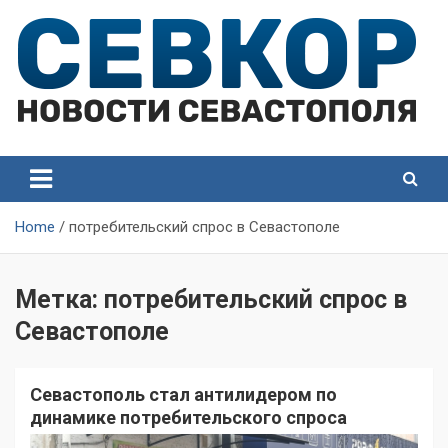
Skip
to
content
СевКор — Самые главные и актуальные новости
СевКор — Новости
Севастополя
Севастополя
Home
потребительский спрос в Севастополе
Метка:
потребительский спрос в
Севастополе
Севастополь стал антилидером по
динамике потребительского спроса