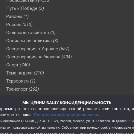
Происшествия
(4530)
Путь к Победе
(3)
Районы
(1)
Россия
(510)
Сельское хозяйство
(3)
Социальная политика
(3)
Спецоперация в Украине
(657)
Спецоперация на Украине
(404)
Спорт
(740)
Тема недели
(210)
Терроризм
(1)
Транспорт
(262)
Туризм
(178)
МЫ ЦЕНИМ ВАШУ КОНФИДЕНЦИАЛЬНОСТЬ
Флот
(76)
росмотра, показа персонализированной рекламы или контента, а
Цены
(2)
принимается наша
Политика конфиденциальности
.
Школа и спорт
(2)
й компанией ООО «ЯНДЕКС», 119021, Россия, Москва, ул. Л. Толстого, 16 (далее — 
за их пользовательской активности.
Собранная при помощи cookie информация 
Экология
(8)