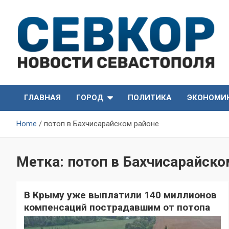
Skip
to
content
СевКор — Самые главные и актуальные новости
СевКор — Новости
Севастополя
ГЛАВНАЯ
ГОРОД
ПОЛИТИКА
ЭКОНОМИ
Севастополя
Home
потоп в Бахчисарайском районе
Метка:
потоп в Бахчисарайско
В Крыму уже выплатили 140 миллионов
компенсаций пострадавшим от потопа