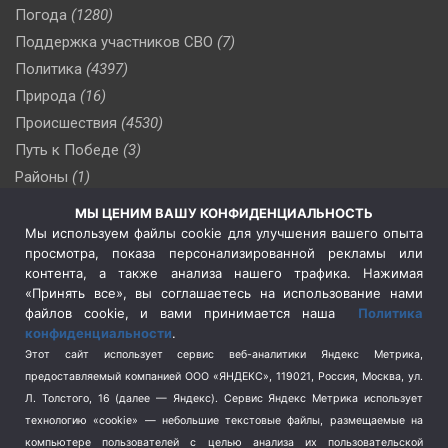
Погода
(1280)
Поддержка участников СВО
(7)
Политика
(4397)
Природа
(16)
Происшествия
(4530)
Путь к Победе
(3)
Районы
(1)
Россия
(510)
МЫ ЦЕНИМ ВАШУ КОНФИДЕНЦИАЛЬНОСТЬ
Сельское хозяйство
(3)
Мы используем файлы cookie для улучшения вашего опыта
просмотра, показа персонализированной рекламы или
Социальная политика
(3)
контента, а также анализа нашего трафика. Нажимая
Спецоперация в Украине
(657)
«Принять все», вы соглашаетесь на использование нами
Спецоперация на Украине
(404)
файлов cookie, и вами принимается наша
Политика
конфиденциальности
.
Спорт
(740)
Этот сайт использует сервис веб-аналитики Яндекс Метрика,
Тема недели
(210)
предоставляемый компанией ООО «ЯНДЕКС», 119021, Россия, Москва, ул.
Терроризм
(1)
Л. Толстого, 16 (далее — Яндекс). Сервис Яндекс Метрика использует
Транспорт
(262)
технологию «cookie» — небольшие текстовые файлы, размещаемые на
компьютере пользователей с целью анализа их пользовательской
Туризм
(178)