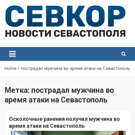
Skip
to
content
СевКор — Самые главные и актуальные новости
СевКор — Новости
Севастополя
Севастополя
Home
пострадал мужчина во аремя атаки на Севастополь
Метка:
пострадал мужчина во
аремя атаки на Севастополь
Осколочные ранения получил мужчина во
время атаки на Севастополь