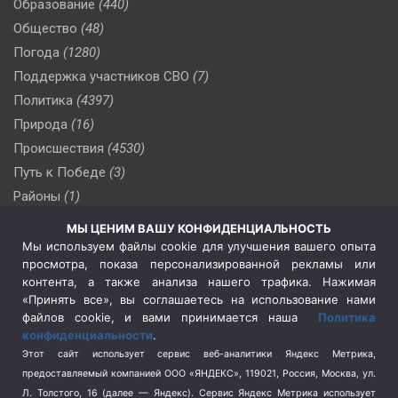
Образование
(440)
Общество
(48)
Погода
(1280)
Поддержка участников СВО
(7)
Политика
(4397)
Природа
(16)
Происшествия
(4530)
Путь к Победе
(3)
Районы
(1)
Россия
(510)
МЫ ЦЕНИМ ВАШУ КОНФИДЕНЦИАЛЬНОСТЬ
Сельское хозяйство
(3)
Мы используем файлы cookie для улучшения вашего опыта
просмотра, показа персонализированной рекламы или
Социальная политика
(3)
контента, а также анализа нашего трафика. Нажимая
Спецоперация в Украине
(657)
«Принять все», вы соглашаетесь на использование нами
Спецоперация на Украине
(404)
файлов cookie, и вами принимается наша
Политика
конфиденциальности
.
Спорт
(740)
Этот сайт использует сервис веб-аналитики Яндекс Метрика,
Тема недели
(210)
предоставляемый компанией ООО «ЯНДЕКС», 119021, Россия, Москва, ул.
Терроризм
(1)
Л. Толстого, 16 (далее — Яндекс). Сервис Яндекс Метрика использует