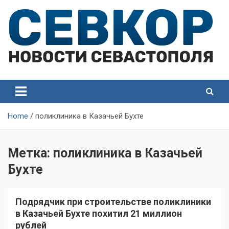
Skip
to
content
СевКор — Самые главные и актуальные новости
СевКор — Новости
Севастополя
Севастополя
Home
поликлиника в Казачьей Бухте
Метка:
поликлиника в Казачьей
Бухте
Подрядчик при строительстве поликлиники
в Казачьей Бухте похитил 21 миллион
рублей